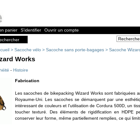
n panier
S'identifier
Ouvrir un compte
cueil
>
Sacoche vélo
>
Sacoche sans porte-bagages
>
Sacoche Wizar
zard Works
héité
-
Histoire
Fabrication
Les sacoches de bikepacking Wizard Works sont fabriquées a
Royaume-Uni. Les sacoches se démarquent par une esthétiqu
intéressant de couleurs et l'utilisation de Cordura 500D, un tis
toucher texturé. Des éléments de rigidification en HDPE 
conserver leur forme, même partiellement remplies, ce qui limit