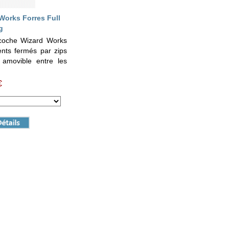
Works Forres Full
g
acoche Wizard Works
nts fermés par zips
 amovible entre les
€