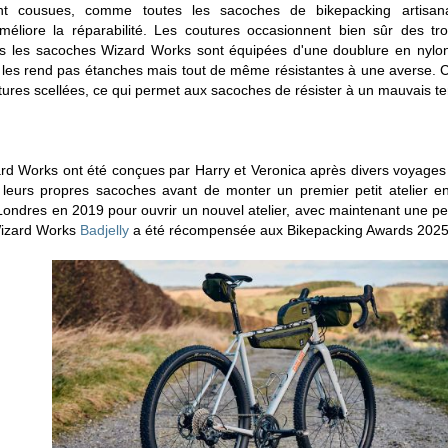
 cousues, comme toutes les sacoches de bikepacking artisanales
méliore la réparabilité. Les coutures occasionnent bien sûr des t
es les sacoches Wizard Works sont équipées d'une doublure en nylon e
e les rend pas étanches mais tout de même résistantes à une averse. 
tures scellées, ce qui permet aux sacoches de résister à un mauvais t
d Works ont été conçues par Harry et Veronica après divers voyages 
leurs propres sacoches avant de monter un premier petit atelier en
Londres en 2019 pour ouvrir un nouvel atelier, avec maintenant une pet
Wizard Works
Badjelly
a été récompensée aux Bikepacking Awards 2025