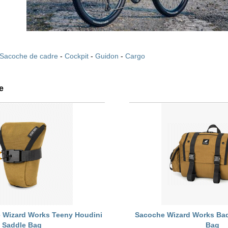
Sacoche de cadre
-
Cockpit
-
Guidon
-
Cargo
e
e Wizard Works Teeny Houdini
Sacoche Wizard Works Badj
Saddle Bag
Bag