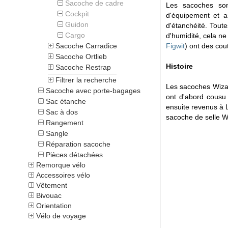
Sacoche de cadre
Les sacoches sont
Cockpit
d'équipement et a
Guidon
d'étanchéité. Tout
Cargo
d'humidité, cela n
Sacoche Carradice
Figwit
) ont des cou
Sacoche Ortlieb
Histoire
Sacoche Restrap
Filtrer la recherche
Les sacoches Wizar
Sacoche avec porte-bagages
ont d'abord cousu 
Sac étanche
ensuite revenus à 
Sac à dos
sacoche de selle 
Rangement
Sangle
Réparation sacoche
Pièces détachées
Remorque vélo
Accessoires vélo
Vêtement
Bivouac
Orientation
Vélo de voyage