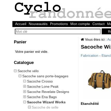
Accueil
Nouveautés
Promotions
Mon compte
Contact
Mo
Vous êtes ici :
Ac
Panier
Sacoche Wi
Votre panier est vide.
Fabrication
-
Etanc
Catalogue
Sacoche vélo
Sacoche sans porte-bagages
Sacoche Crosso
Sacoche Lone Peak
Sacoche Revelate Designs
Sacoche Ena Bags
Sacoche Wizard Works
Etanchéité
Sacoche de selle