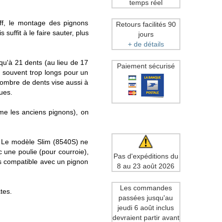
temps réel
ff, le montage des pignons
Retours facilités 90
suffit à le faire sauter, plus
jours
+ de détails
qu'à 21 dents (au lieu de 17
Paiement sécurisé
, souvent trop longs pour un
nombre de dents vise aussi à
ues.
mme les anciens pignons), on
r. Le modèle Slim (8540S) ne
 une poulie (pour courroie),
Pas d'expéditions du
as compatible avec un pignon
8 au 23 août 2026
Les commandes
tes.
passées jusqu'au
jeudi 6 août inclus
devraient partir avant