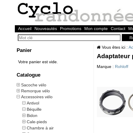
Accueil
Nouveautés
Promotions
Mon compte
Contact
Mo
Vous êtes ici :
Ac
Panier
Adaptateur 
Votre panier est vide.
Marque :
Rohloff
Catalogue
Sacoche vélo
Remorque vélo
Accessoires vélo
Antivol
Béquille
Bidon
Cale-pieds
Chambre à air