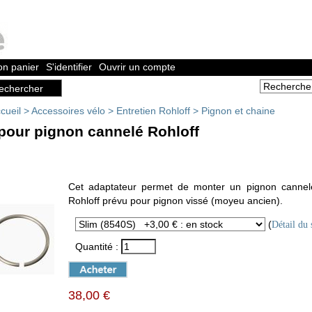
n panier
S'identifier
Ouvrir un compte
cueil
>
Accessoires vélo
>
Entretien Rohloff
>
Pignon et chaine
pour pignon cannelé Rohloff
Cet adaptateur permet de monter un pignon canne
Rohloff prévu pour pignon vissé (moyeu ancien).
(
Détail du 
Quantité :
38,00 €