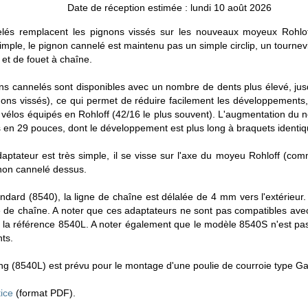
Date de réception estimée : lundi 10 août 2026
lés remplacent les pignons vissés sur les nouveaux moyeux Rohlo
mple, le pignon cannelé est maintenu pas un simple circlip, un tournevis 
 et de fouet à chaîne.
ons cannelés sont disponibles avec un nombre de dents plus élevé, jus
nons vissés), ce qui permet de réduire facilement les développements
s vélos équipés en Rohloff (42/16 le plus souvent). L'augmentation du 
s en 29 pouces, dont le développement est plus long à braquets identiq
aptateur est très simple, il se visse sur l'axe du moyeu Rohloff (co
gnon cannelé dessus.
ndard (8540), la ligne de chaîne est délalée de 4 mm vers l'extérieu
ne de chaîne. A noter que ces adaptateurs ne sont pas compatibles avec
as la référence 8540L. A noter également que le modèle 8540S n'est p
ts.
g (8540L) est prévu pour le montage d'une poulie de courroie type Ga
ice
(format PDF).