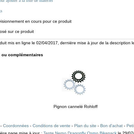
ur ajouter à la liste de matériel
ks
sionnement en cours pour ce produit
sé sur ce produit
duit mis en ligne le 02/04/2017, dernière mise à jour de la description 
s ou complémentaires
Pignon cannelé Rohloff
 -
Coordonnées
-
Conditions de vente
-
Plan du site
-
Bon d'achat
-
Pet
ière page mise à jour :
Tente Nemo Dragonfly Osmo Bikepack
le 29/07