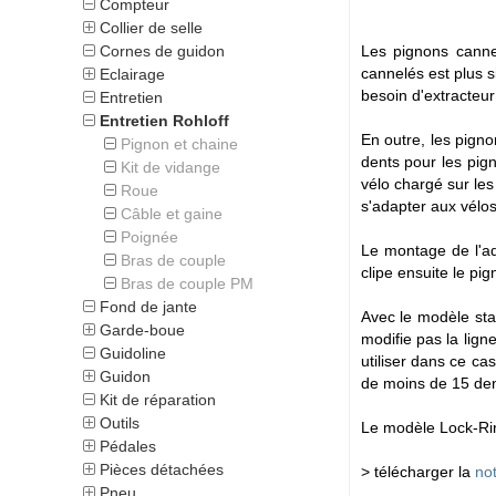
Compteur
Collier de selle
Cornes de guidon
Les pignons canne
cannelés est plus si
Eclairage
besoin d'extracteur
Entretien
Entretien Rohloff
En outre, les pign
Pignon et chaine
dents pour les pig
Kit de vidange
vélo chargé sur le
Roue
s'adapter aux vélo
Câble et gaine
Poignée
Le montage de l'ad
Bras de couple
clipe ensuite le pi
Bras de couple PM
Fond de jante
Avec le modèle sta
Garde-boue
modifie pas la lig
Guidoline
utiliser dans ce c
Guidon
de moins de 15 den
Kit de réparation
Outils
Le modèle Lock-Rin
Pédales
Pièces détachées
> télécharger la
not
Pneu