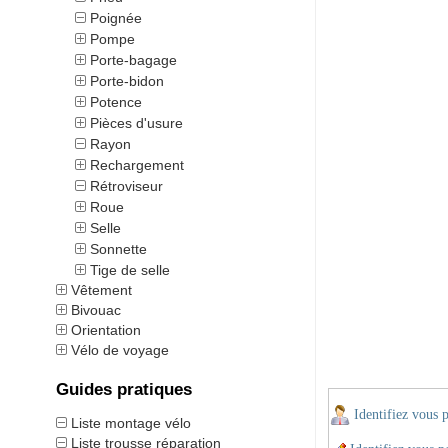
Poignée
Pompe
Porte-bagage
Porte-bidon
Potence
Pièces d'usure
Rayon
Rechargement
Rétroviseur
Roue
Selle
Sonnette
Tige de selle
Vêtement
Bivouac
Orientation
Vélo de voyage
Guides pratiques
Identifiez vous 
Liste montage vélo
Liste trousse réparation