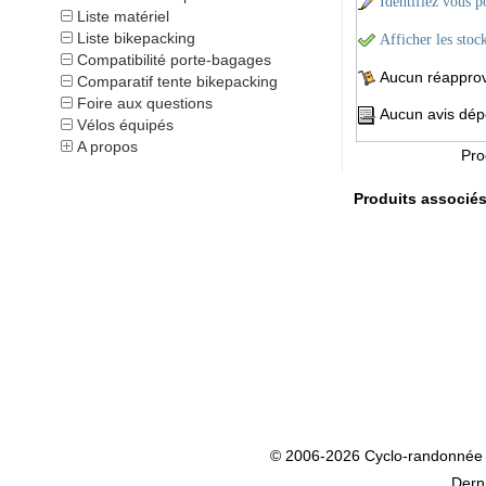
Identifiez vous po
Liste matériel
Liste bikepacking
Afficher les stoc
Compatibilité porte-bagages
Aucun réapprovi
Comparatif tente bikepacking
Foire aux questions
Aucun avis dépo
Vélos équipés
A propos
Pro
Produits associé
© 2006-2026 Cyclo-randonnée
Dern