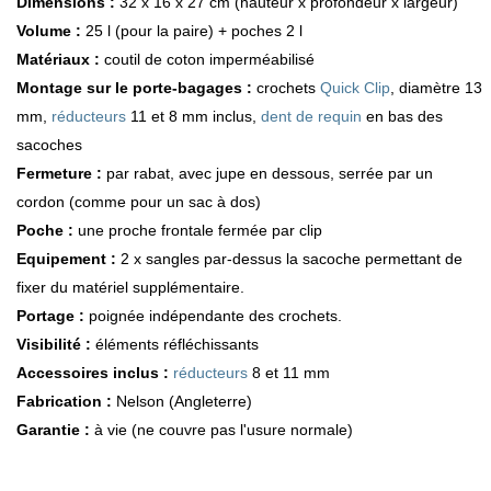
Dimensions :
32 x 16 x 27 cm (hauteur x profondeur x largeur)
Volume :
25 l (pour la paire) + poches 2 l
Matériaux :
coutil de coton imperméabilisé
Montage sur le porte-bagages :
crochets
Quick Clip
, diamètre 13
mm,
réducteurs
11 et 8 mm inclus,
dent de requin
en bas des
sacoches
Fermeture :
par rabat, avec jupe en dessous, serrée par un
cordon (comme pour un sac à dos)
Poche :
une proche frontale fermée par clip
Equipement :
2 x sangles par-dessus la sacoche permettant de
fixer du matériel supplémentaire.
Portage :
poignée indépendante des crochets.
Visibilité :
éléments réfléchissants
Accessoires inclus :
réducteurs
8 et 11 mm
Fabrication :
Nelson (Angleterre)
Garantie :
à vie (ne couvre pas l'usure normale)