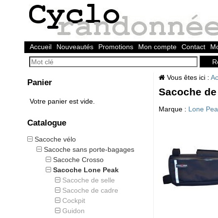
Accueil
Nouveautés
Promotions
Mon compte
Contact
Mo
Vous êtes ici :
Ac
Panier
Sacoche de
Votre panier est vide.
Marque :
Lone Pea
Catalogue
Sacoche vélo
Sacoche sans porte-bagages
Sacoche Crosso
Sacoche Lone Peak
Sacoche de selle
Sacoche de cadre
Cockpit
Guidon