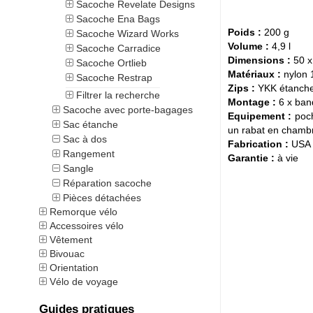
Sacoche Revelate Designs
Sacoche Ena Bags
Poids :
200 g
Sacoche Wizard Works
Volume :
4,9 l
Sacoche Carradice
Dimensions :
50 x 
Sacoche Ortlieb
Matériaux :
nylon 
Sacoche Restrap
Zips :
YKK étanch
Filtrer la recherche
Montage :
6 x ban
Sacoche avec porte-bagages
Equipement :
poch
Sac étanche
un rabat en chambre
Sac à dos
Fabrication :
USA
Rangement
Garantie :
à vie
Sangle
Réparation sacoche
Pièces détachées
Remorque vélo
Accessoires vélo
Vêtement
Bivouac
Orientation
Vélo de voyage
Guides pratiques