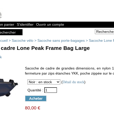
n panier
S'identifier
Ouvrir un compte
cueil
>
Sacoche vélo
>
Sacoche sans porte-bagages
>
Sacoche Lone 
 cadre Lone Peak Frame Bag Large
k
Sacoche de cadre de grandes dimensions, en nylon 
fermeture par zips étanches YKK, poche zippée sur le c
(
)
Détail du stock
Quantité :
80,00 €