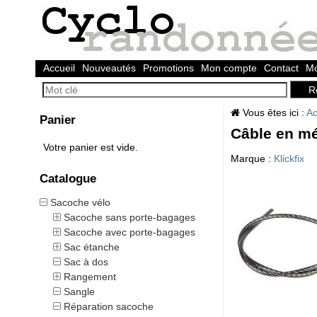
Accueil
Nouveautés
Promotions
Mon compte
Contact
Mo
Vous êtes ici :
Ac
Panier
Câble en mé
Votre panier est vide.
Marque :
Klickfix
Catalogue
Sacoche vélo
Sacoche sans porte-bagages
Sacoche avec porte-bagages
Sac étanche
Sac à dos
Rangement
Sangle
Réparation sacoche