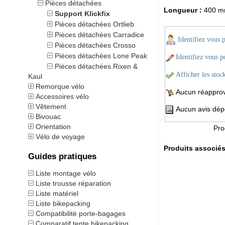
Pièces détachées
Longueur :
400 
Support Klickfix
Pièces détachées Ortlieb
Pièces détachées Carradice
Identifiez vous 
Pièces détachées Crosso
Pièces détachées Lone Peak
Identifiez vous po
Pièces détachées Rixen &
Afficher les stoc
Kaul
Remorque vélo
Aucun réapprovi
Accessoires vélo
Vêtement
Aucun avis dépo
Bivouac
Orientation
Pro
Vélo de voyage
Produits associé
Guides pratiques
Liste montage vélo
Liste trousse réparation
Liste matériel
Liste bikepacking
Compatibilité porte-bagages
Comparatif tente bikepacking