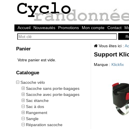
Accueil
Nouveautés
Promotions
Mon compte
Contact
Mo
Vous êtes ici :
Ac
Panier
Support Kli
Votre panier est vide.
Marque :
Klickfix
Catalogue
Sacoche vélo
Sacoche sans porte-bagages
Sacoche avec porte-bagages
Sac étanche
Sac à dos
Rangement
Sangle
Réparation sacoche