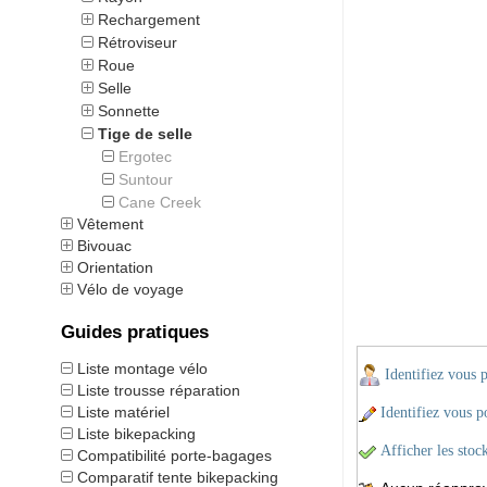
Rechargement
Rétroviseur
Roue
Selle
Sonnette
Tige de selle
Ergotec
Suntour
Cane Creek
Vêtement
Bivouac
Orientation
Vélo de voyage
Guides pratiques
Liste montage vélo
Identifiez vous 
Liste trousse réparation
Liste matériel
Identifiez vous po
Liste bikepacking
Afficher les stoc
Compatibilité porte-bagages
Comparatif tente bikepacking