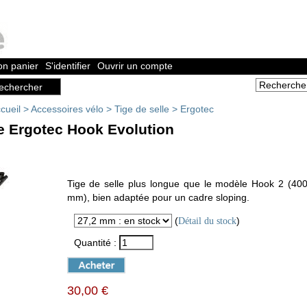
n panier
S'identifier
Ouvrir un compte
cueil
>
Accessoires vélo
>
Tige de selle
>
Ergotec
le Ergotec Hook Evolution
Tige de selle plus longue que le modèle Hook 2 (4
mm), bien adaptée pour un cadre sloping.
(
)
Détail du stock
Quantité :
30,00 €