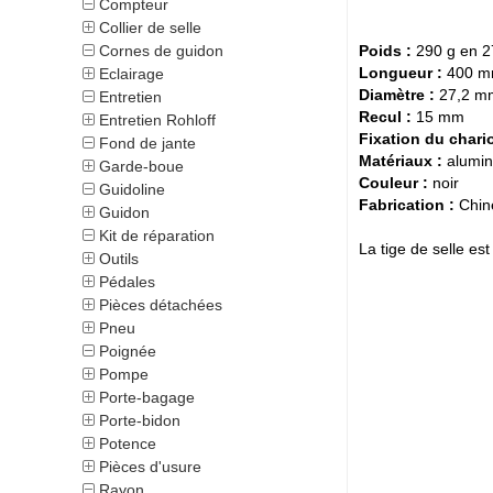
Compteur
Collier de selle
Cornes de guidon
Poids :
290 g en 
Longueur :
400 mm
Eclairage
Diamètre :
27,2 mm
Entretien
Recul :
15 mm
Entretien Rohloff
Fixation du chario
Fond de jante
Matériaux :
alumin
Garde-boue
Couleur :
noir
Guidoline
Fabrication :
Chin
Guidon
Kit de réparation
La tige de selle es
Outils
Pédales
Pièces détachées
Pneu
Poignée
Pompe
Porte-bagage
Porte-bidon
Potence
Pièces d'usure
Rayon