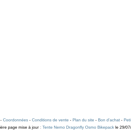
 -
Coordonnées
-
Conditions de vente
-
Plan du site
-
Bon d'achat
-
Pet
ière page mise à jour :
Tente Nemo Dragonfly Osmo Bikepack
le 29/07