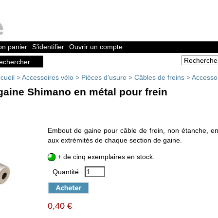
n panier
S'identifier
Ouvrir un compte
cueil
>
Accessoires vélo
>
Pièces d'usure
>
Câbles de freins
>
Accesso
aine Shimano en métal pour frein
Embout de gaine pour câble de frein, non étanche, en
aux extrémités de chaque section de gaine.
+ de cinq exemplaires en stock.
Quantité :
0,40 €