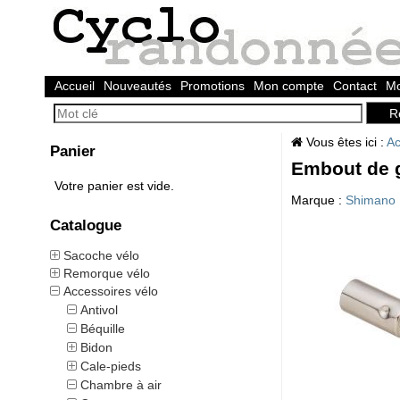
Accueil
Nouveautés
Promotions
Mon compte
Contact
Mo
Vous êtes ici :
Ac
Panier
Embout de g
Votre panier est vide.
Marque :
Shimano
Catalogue
Sacoche vélo
Remorque vélo
Accessoires vélo
Antivol
Béquille
Bidon
Cale-pieds
Chambre à air