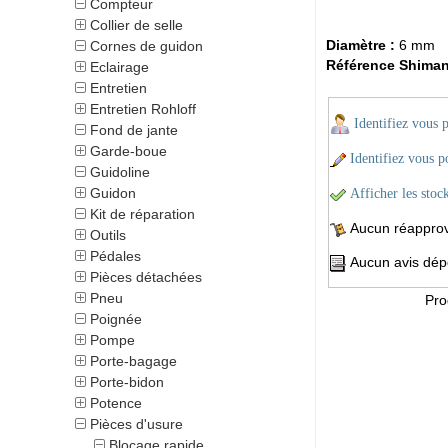
Compteur
Collier de selle
Diamètre :
6 mm
Cornes de guidon
Référence Shiman
Eclairage
Entretien
Entretien Rohloff
Identifiez vous 
Fond de jante
Garde-boue
Identifiez vous po
Guidoline
Guidon
Afficher les stoc
Kit de réparation
Aucun réapprovi
Outils
Pédales
Aucun avis dépo
Pièces détachées
Pneu
Pro
Poignée
Pompe
Porte-bagage
Porte-bidon
Potence
Pièces d'usure
Blocage rapide