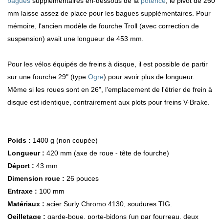
bagues
supplémentaires en-dessous de la
potence
, le pivot de 260
mm laisse assez de place pour les bagues supplémentaires. Pour
mémoire, l'ancien modèle de fourche Troll (avec correction de
suspension) avait une longueur de 453 mm.
Pour les vélos équipés de freins à disque, il est possible de partir
sur une fourche 29" (type
Ogre
) pour avoir plus de longueur.
Même si les roues sont en 26", l'emplacement de l'étrier de frein à
disque est identique, contrairement aux plots pour freins V-Brake.
Poids :
1400 g (non coupée)
Longueur :
420 mm (axe de roue - tête de fourche)
Déport :
43 mm
Dimension roue :
26 pouces
Entraxe :
100 mm
Matériaux :
acier Surly Chromo 4130, soudures TIG.
Oeilletage :
garde-boue, porte-bidons (un par fourreau, deux