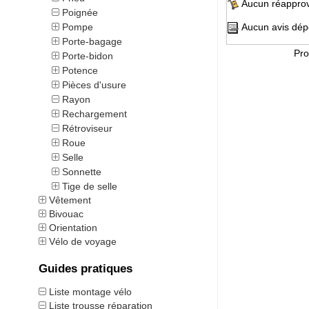
Aucun réapprovi
Poignée
Pompe
Aucun avis dépo
Porte-bagage
Pro
Porte-bidon
Potence
Pièces d'usure
Rayon
Rechargement
Rétroviseur
Roue
Selle
Sonnette
Tige de selle
Vêtement
Bivouac
Orientation
Vélo de voyage
Guides pratiques
Liste montage vélo
Liste trousse réparation