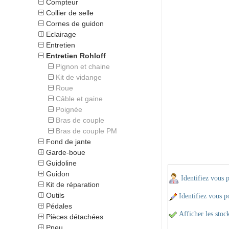
Compteur
Collier de selle
Cornes de guidon
Eclairage
Entretien
Entretien Rohloff
Pignon et chaine
Kit de vidange
Roue
Câble et gaine
Poignée
Bras de couple
Bras de couple PM
Fond de jante
Garde-boue
Guidoline
Guidon
Identifiez vous 
Kit de réparation
Outils
Identifiez vous po
Pédales
Afficher les stoc
Pièces détachées
Pneu