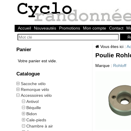
Accueil
Nouveautés
Promotions
Mon compte
Contact
Mo
Vous êtes ici :
Ac
Panier
Poulie Rohl
Votre panier est vide.
Marque :
Rohloff
Catalogue
Sacoche vélo
Remorque vélo
Accessoires vélo
Antivol
Béquille
Bidon
Cale-pieds
Chambre à air