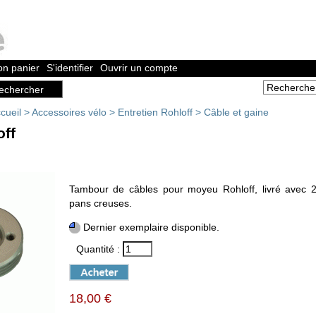
n panier
S'identifier
Ouvrir un compte
cueil
>
Accessoires vélo
>
Entretien Rohloff
>
Câble et gaine
off
Tambour de câbles pour moyeu Rohloff, livré avec 2
pans creuses.
Dernier exemplaire disponible.
Quantité :
18,00 €