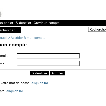
n panier
S'identifier
Ouvrir un compte
cueil
>
Accéder à mon compte
mon compte
mail :
sse :
 votre mot de passe,
cliquez ici
.
pte,
cliquez ici
.