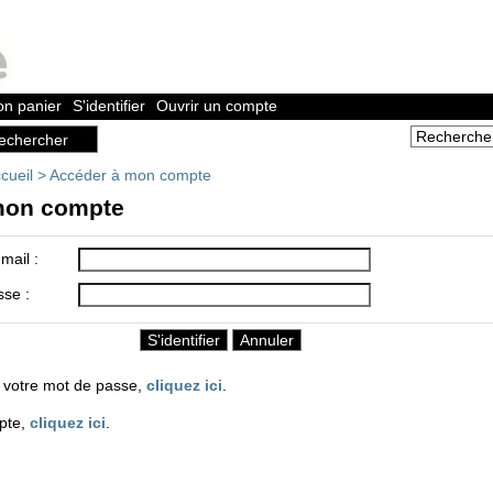
n panier
S'identifier
Ouvrir un compte
cueil
>
Accéder à mon compte
mon compte
mail :
sse :
 votre mot de passe,
cliquez ici
.
pte,
cliquez ici
.